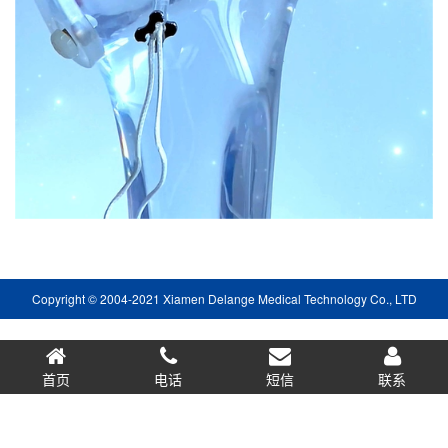
Copyright © 2004-2021 Xiamen Delange Medical Technology Co., LTD
首页
电话
短信
0.054778s
联系